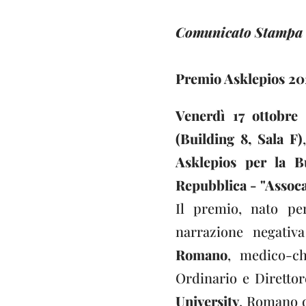
Comunicato Stampa U
Premio Asklepios 202
Venerdì 17 ottobre
(Building 8, Sala F)
Asklepios per la B
Repubblica - "Assocav
Il premio, nato per
narrazione negativa
Romano
, medico-ch
Ordinario e Direttor
University
, Romano d