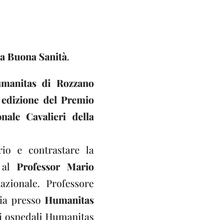
la Buona Sanità
.
umanitas di Rozzano
 edizione del Premio
nale Cavalieri della
rio e contrastare la
o al
Professor Mario
azionale. Professore
gia presso
Humanitas
li ospedali Humanitas