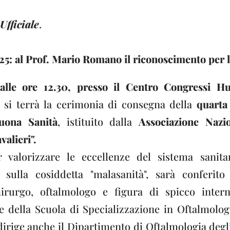
fficiale
.
5: al Prof. Mario Romano il riconoscimento per 
 alle ore 12.30, presso il Centro Congressi H
, si terrà la cerimonia di consegna della
quarta
uona Sanità
, istituito dalla
Associazione Nazio
alieri".
 valorizzare le eccellenze del sistema sanita
 sulla cosiddetta "malasanità", sarà conferit
irurgo, oftalmologo e figura di spicco intern
e della Scuola di Specializzazione in Oftalmolo
irige anche il Dipartimento di Oftalmologia deg