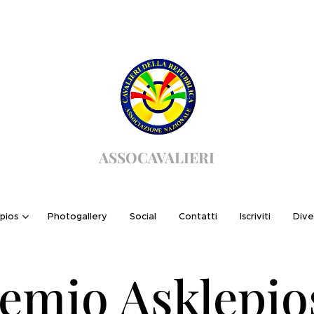
ASSOCAVALIERI
pios
Photogallery
Social
Contatti
Iscriviti
Dive
emio Asklepio