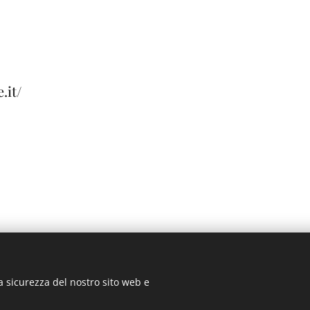
.it/
a sicurezza del nostro sito web e
ACCESSO SOCI