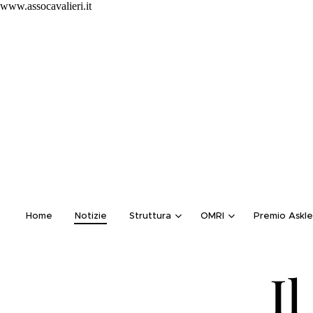
www.assocavalieri.it
Home
Notizie
Struttura
OMRI
Premio Askle
Il