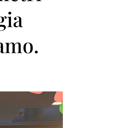
gia
gamo.