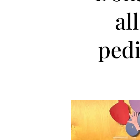
al
pedi