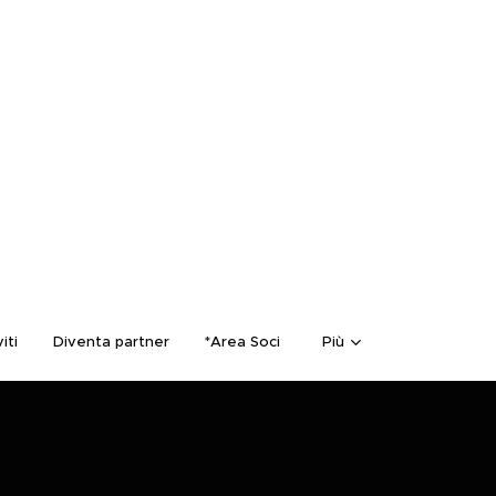
viti
Diventa partner
*Area Soci
Più