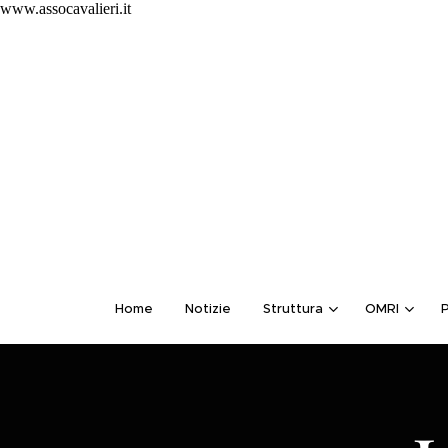
www.assocavalieri.it
Home
Notizie
Struttura
OMRI
P